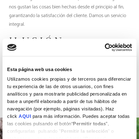
nos gustan las cosas bien hechas desde el principio al fin,
garantizando la satisfacción del cliente. Damos un servicio
integral.
ILUSIÓN
Afrontamos con ilusión y decisión, los nuevos proyectos
planteados ofreciendo la solución óptima para cada cliente.
Esta página web usa cookies
Te sorprenderás.
Utilizamos cookies propias y de terceros para diferenciar
tu experiencia de las de otros usuarios, con fines
analíticos y para mostrarte publicidad personalizada en
base a unperfil elaborado a partir de tus hábitos de
navegación (por ejemplo, páginas visitadas). Haz
click
AQUI
para más información. Puedes aceptar todas
las cookies pulsando el botón“
Permitir todas
”,
configurarlas pulsando "
Permitir la selección
" o
rechazar su uso pulsando el botón "
Denegar
".