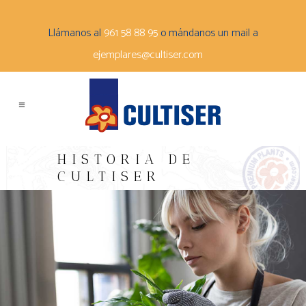
Llámanos al
961 58 88 95
o mándanos un mail a
ejemplares@cultiser.com
HISTORIA DE
CULTISER