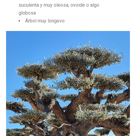
suculenta y muy oleosa, ovoide o algo
globosa
Árbol muy longevo