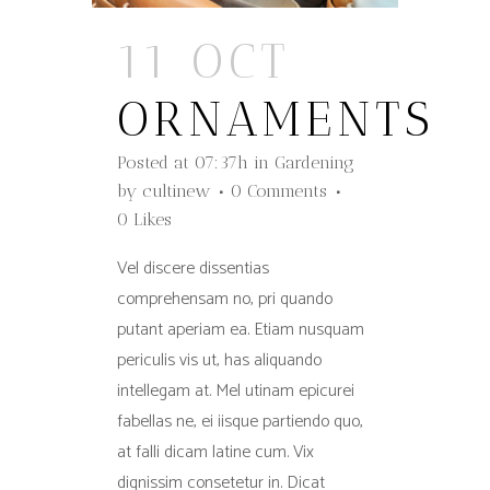
11 OCT
ORNAMENTS
Posted at 07:37h
in
Gardening
by
cultinew
0 Comments
0
Likes
Vel discere dissentias
comprehensam no, pri quando
putant aperiam ea. Etiam nusquam
periculis vis ut, has aliquando
intellegam at. Mel utinam epicurei
fabellas ne, ei iisque partiendo quo,
at falli dicam latine cum. Vix
dignissim consetetur in. Dicat