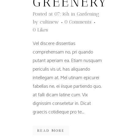
GREENERY
Posted at 07:36h
in
Gardening
by
cultinew
0 Comments
0
Likes
Vel discere dissentias
comprehensam no, pri quando
putant aperiam ea. Etiam nusquam
periculis vis ut, has aliquando
intellegam at. Mel utinam epicurei
fabellas ne, ei iisque partiendo quo,
at falli dicam latine cum. Vix
dignissim consetetur in. Dicat
graecis cotidieque pro te....
READ MORE