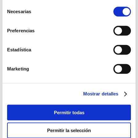
Selección
Vel discere dissentias
Necesarias
de
comprehensam no, pri quando
consentimiento
putant aperiam ea. Etiam nusquam
Preferencias
periculis vis ut, has aliquando
intellegam at. Mel utinam epicurei
Estadística
fabellas ne, ei iisque partiendo quo,
at falli dicam latine cum. Vix
Marketing
dignissim consetetur in. Dicat
graecis cotidieque pro te....
Mostrar detalles
READ MORE
Permitir todas
Permitir la selección