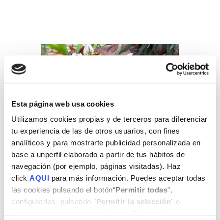
Esta página web usa cookies
Utilizamos cookies propias y de terceros para diferenciar
tu experiencia de las de otros usuarios, con fines
11 OCT
analíticos y para mostrarte publicidad personalizada en
base a unperfil elaborado a partir de tus hábitos de
FLOWERS
navegación (por ejemplo, páginas visitadas). Haz
click
AQUI
para más información. Puedes aceptar todas
las cookies pulsando el botón“
Permitir todas
”,
Posted at 07:35h
in
Gardening
configurarlas pulsando "
Permitir la selección
" o
by
cultinew
0 Comments
rechazar su uso pulsando el botón "
Denegar
".
0
Likes