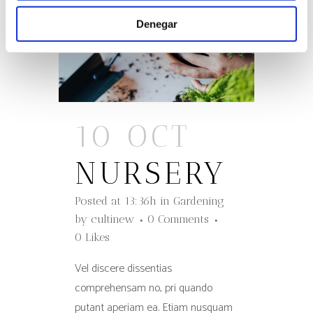
Denegar
10 OCT
NURSERY
Posted at 13:36h
in
Gardening
by
cultinew
0 Comments
0
Likes
Vel discere dissentias
comprehensam no, pri quando
putant aperiam ea. Etiam nusquam