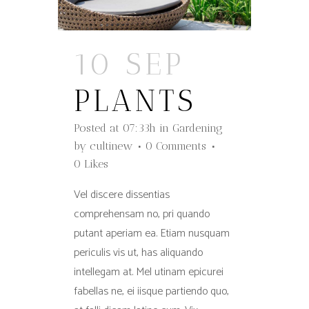
10 SEP
PLANTS
Posted at 07:33h
in
Gardening
by
cultinew
0 Comments
0
Likes
Vel discere dissentias
comprehensam no, pri quando
putant aperiam ea. Etiam nusquam
periculis vis ut, has aliquando
intellegam at. Mel utinam epicurei
fabellas ne, ei iisque partiendo quo,