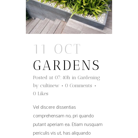
11 OCT
GARDENS
Posted at 07:40h
in
Gardening
by
cultinew
0 Comments
0
Likes
Vel discere dissentias
comprehensam no, pri quando
putant aperiam ea. Etiam nusquam
periculis vis ut, has aliquando