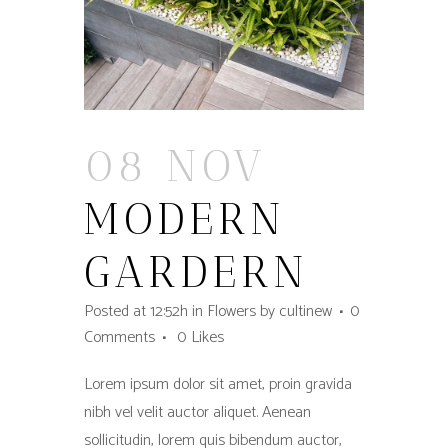
08 NOV
MODERN
GARDERN
Posted at 12:52h
in
Flowers
by
cultinew
0
Comments
0
Likes
Lorem ipsum dolor sit amet, proin gravida
nibh vel velit auctor aliquet. Aenean
sollicitudin, lorem quis bibendum auctor,